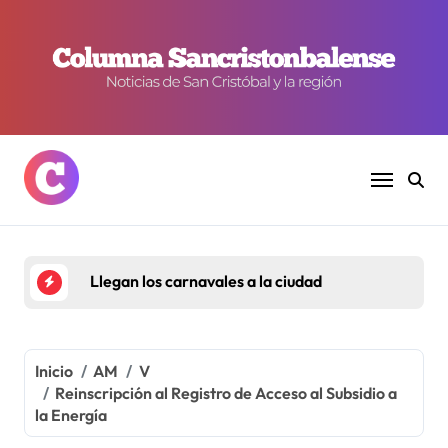
Ir
al
contenido
Llegan los carnavales a la ciudad
Inicio
AM
V
Reinscripción al Registro de Acceso al Subsidio a
la Energía