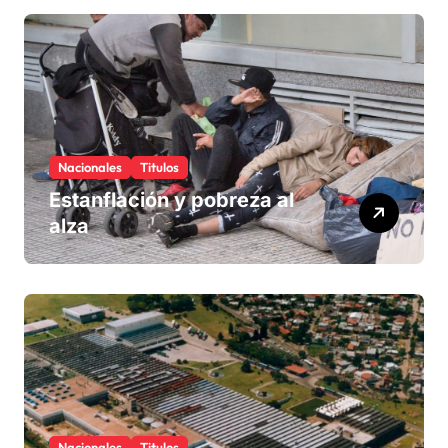
Nacionales
Titulos
Estanflación y pobreza al
alza
Nacionales
Titulos