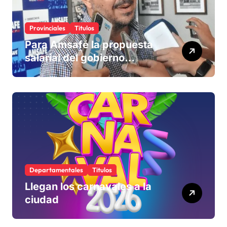
Provinciales
Titulos
Para Amsafé la propuesta
salarial del gobierno
«queda corta» y el viernes
define si la acepta o
rechaza
Departamentales
Titulos
Llegan los carnavales a la
ciudad