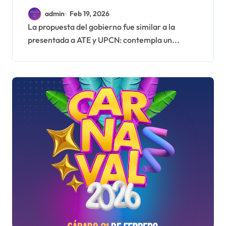
gobierno «queda corta»
admin
Feb 19, 2026
y el viernes define si la
La propuesta del gobierno fue similar a la
presentada a ATE y UPCN: contempla un...
acepta o rechaza