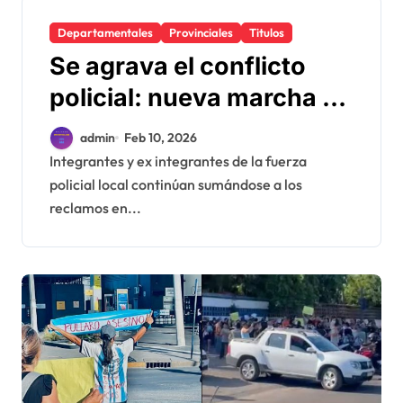
Departamentales
Provinciales
Titulos
Se agrava el conflicto
policial: nueva marcha en
la ciudad y silencio de los
admin
Feb 10, 2026
representantes
Integrantes y ex integrantes de la fuerza
policial local continúan sumándose a los
provinciales
reclamos en...