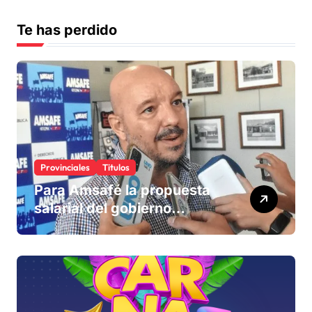
Te has perdido
Provinciales
Titulos
Para Amsafé la propuesta
salarial del gobierno
«queda corta» y el viernes
define si la acepta o
rechaza