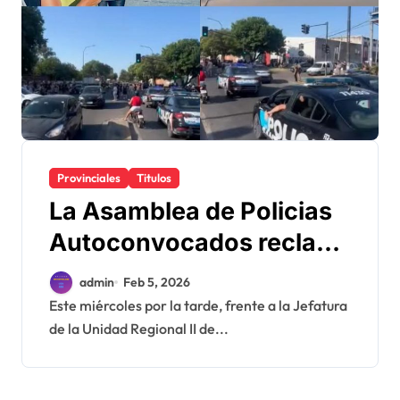
Provinciales
Titulos
La Asamblea de Policias
Autoconvocados reclam
ó al gobernador por
admin
Feb 5, 2026
salarios, salud mental y
Este miércoles por la tarde, frente a la Jefatura
de la Unidad Regional II de...
condiciones laborales.