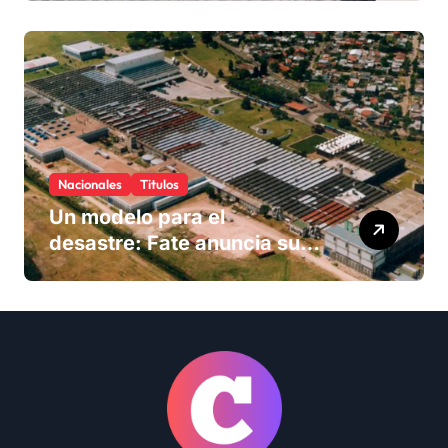
Nacionales
Titulos
Un modelo para el
desastre: Fate anuncia su
cierre definitivo y despide a
más de 900 trabajadores