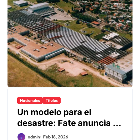
Nacionales
Titulos
Un modelo para el
desastre: Fate anuncia su
cierre definitivo y
admin
Feb 18, 2026