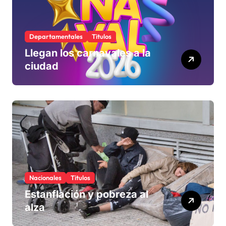
Departamentales
Titulos
Llegan los carnavales a la
ciudad
Nacionales
Titulos
Estanflación y pobreza al
alza