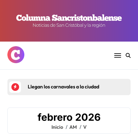
Ir
al
contenido
Llegan los carnavales a la ciudad
febrero 2026
Inicio
AM
V