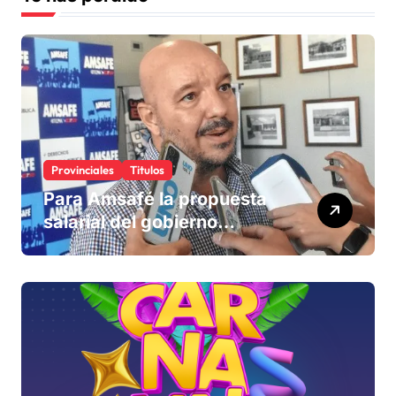
Provinciales
Titulos
Para Amsafé la propuesta
salarial del gobierno
«queda corta» y el viernes
define si la acepta o
rechaza