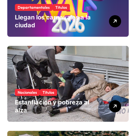
Departamentales
Titulos
Llegan los carnavales a la
ciudad
Nacionales
Titulos
Estanflación y pobreza al
alza