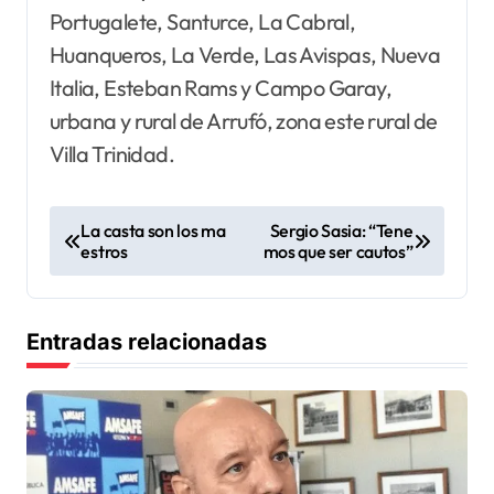
Portugalete, Santurce, La Cabral,
Huanqueros, La Verde, Las Avispas, Nueva
Italia, Esteban Rams y Campo Garay,
urbana y rural de Arrufó, zona este rural de
Villa
Trinidad.
N
La casta son los ma
Sergio Sasia: “Tene
estros
mos que ser cautos”
a
v
e
Entradas relacionadas
g
a
c
i