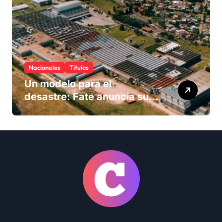
Nacionales
Titulos
Un modelo para el
desastre: Fate anuncia su
cierre definitivo y despide a
más de 900 trabajadores