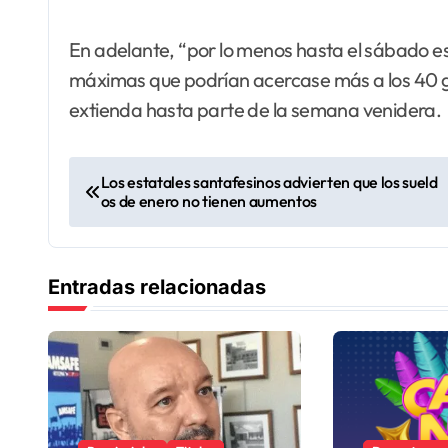
En adelante, “por lo menos hasta el sábado e
máximas que podrían acercase más a los 40 gra
extienda hasta parte de la semana venidera.
N
Los estatales santafesinos advierten que los sueld
os de enero no tienen aumentos
a
v
Entradas relacionadas
e
g
a
c