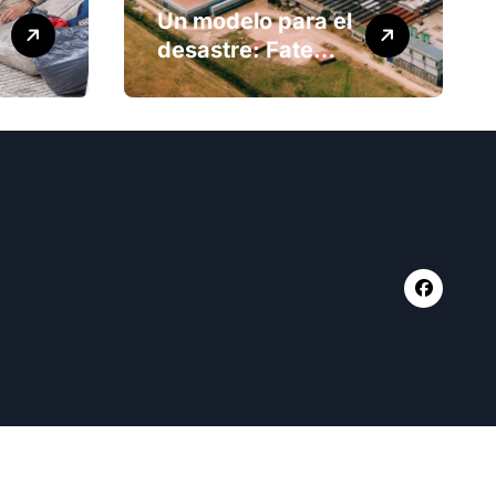
Un modelo para el
desastre: Fate
anuncia su cierre
definitivo y
despide a más de
900 trabajadores
sar
.