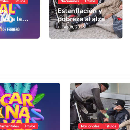
tales
Titulos
Nacionales
Titulos
los
Estanflación y
les a la
pobreza al alza
26
Feb 18, 2026
tamentales
Titulos
Nacionales
Titulos