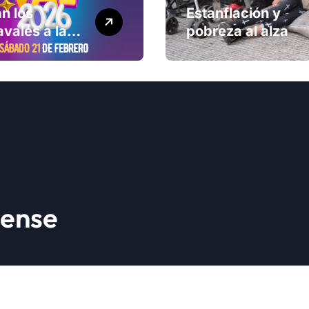
n los
Estanflación y
vales a la
pobreza al alza
ad
lense
yright © Todos los derechos reservados
|
Newsxo
por
Themean