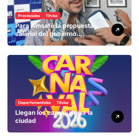
Provinciales
Titulos
Para Amsafé la propuesta
salarial del gobierno
«queda corta» y el viernes
define si la acepta o
rechaza
Departamentales
Titulos
Llegan los carnavales a la
ciudad