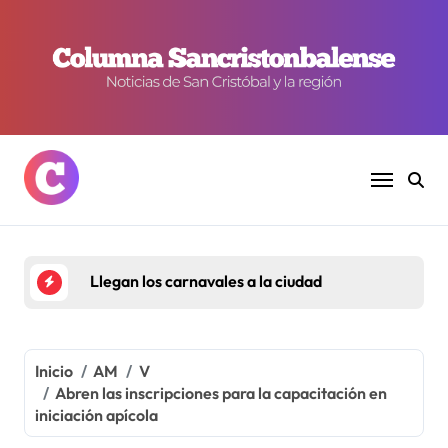
Ir
al
contenido
Llegan los carnavales a la ciudad
Inicio
AM
V
Abren las inscripciones para la capacitación en
iniciación apícola