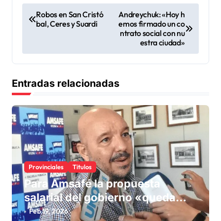
N
Robos en San Cristó
Andreychuk: «Hoy h
bal, Ceres y Suardi
emos firmado un co
a
ntrato social con nu
v
estra ciudad»
e
g
Entradas relacionadas
a
c
i
ó
n
Provinciales
Titulos
d
Para Amsafé la propuesta
e
salarial del gobierno «queda
e
corta» y el viernes define si la
Feb 19, 2026