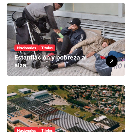
Nacionales
Titulos
Estanflación y pobreza al
alza
Nacionales
Titulos