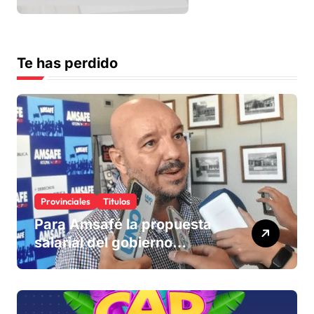
Te has perdido
Provinciales
Titulos
Para Amsafé la propuesta
salarial del gobierno
«queda corta» y el viernes
define si la acepta o
rechaza