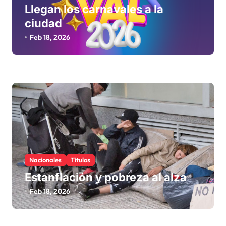
Llegan los carnavales a la
ciudad
Feb 18, 2026
Nacionales
Titulos
Estanflación y pobreza al alza
Feb 18, 2026