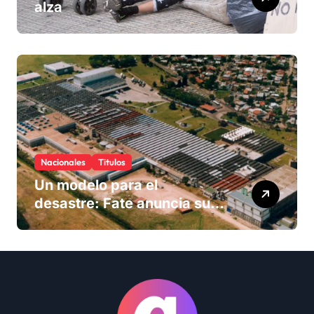
alza
Nacionales
Titulos
Un modelo para el
desastre: Fate anuncia su
cierre definitivo y despide a
más de 900 trabajadores