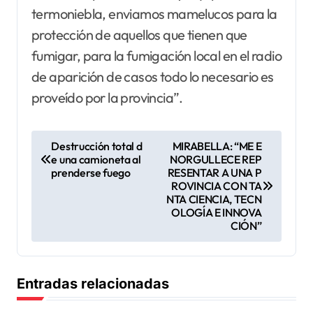
termoniebla, enviamos mamelucos para la
protección de aquellos que tienen que
fumigar, para la fumigación local en el radio
de aparición de casos todo lo necesario es
proveído por la provincia”.
N
Destrucción total d
MIRABELLA: “ME E
e una camioneta al
NORGULLECE REP
a
prenderse fuego
RESENTAR A UNA P
v
ROVINCIA CON TA
NTA CIENCIA, TECN
e
OLOGÍA E INNOVA
CIÓN”
g
a
c
Entradas relacionadas
i