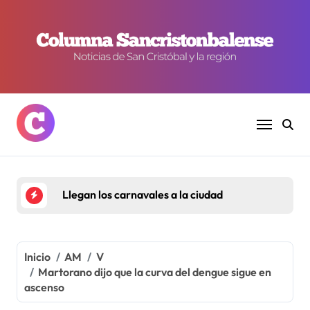
Ir
al
contenido
Llegan los carnavales a la ciudad
Inicio
AM
V
Martorano dijo que la curva del dengue sigue en
ascenso