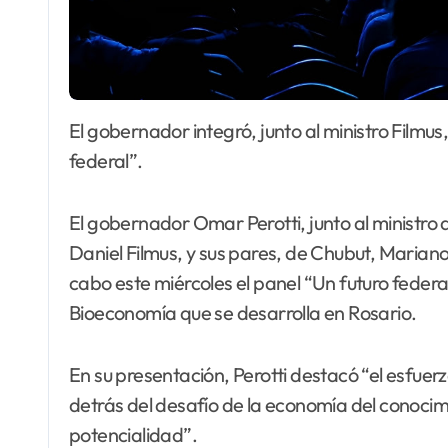
El gobernador integró, junto al ministro Filmus, y sus pares Arcioni y Morales, el panel “Un futuro
federal”.
El gobernador Omar Perotti, junto al ministro 
Daniel Filmus, y sus pares, de Chubut, Mariano 
cabo este miércoles el panel “Un futuro feder
Bioeconomía que se desarrolla en Rosario.
En su presentación, Perotti destacó “el esfuer
detrás del desafío de la economía del conoci
potencialidad”.