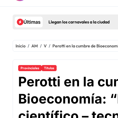
Llegan los carnavales a la ciudad
Últimas
Inicio
AM
V
Perotti en la cumbre de Bioeconomía
Provinciales
Titulos
Perotti en la c
Bioeconomía: “
científico – tec