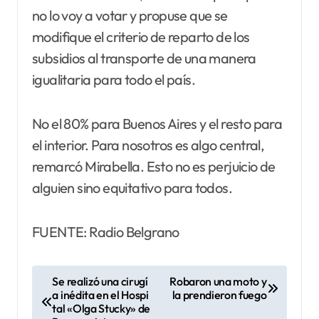
no lo voy a votar y propuse que se
modifique el criterio de reparto de los
subsidios al transporte de una manera
igualitaria para todo el país.
No el 80% para Buenos Aires y el resto para
el interior. Para nosotros es algo central,
remarcó Mirabella. Esto no es perjuicio de
alguien sino equitativo para todos.
FUENTE: Radio Belgrano
N
Se realizó una cirugí
Robaron una moto y
a inédita en el Hospi
la prendieron fuego
a
tal «Olga Stucky» de