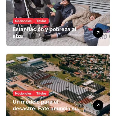
Nacionales
Titulos
Estanflación y pobreza al
alza
Nacionales
Titulos
Un modelo para el
desastre: Fate anuncia su
cierre definitivo y despide a