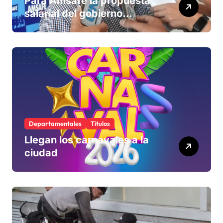
Para Amsafé la propuesta
salarial del gobierno
«queda corta» y el viernes
define si la acepta o
rechaza
Departamentales
Titulos
Llegan los carnavales a la
ciudad