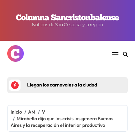
Ir
al
contenido
Llegan los carnavales a la ciudad
Inicio
AM
V
Mirabella dijo que las crisis las genera Buenos
Aires y la recuperación el interior productivo