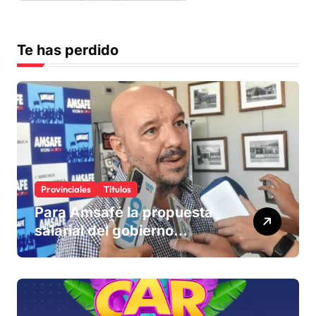
Te has perdido
Provinciales
Titulos
Para Amsafé la propuesta
salarial del gobierno
«queda corta» y el viernes
define si la acepta o
rechaza