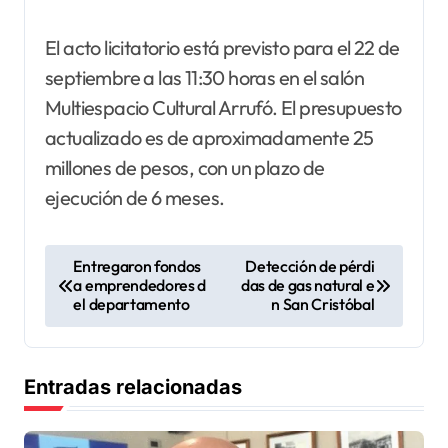
El acto licitatorio está previsto para el 22 de
septiembre a las 11:30 horas en el salón
Multiespacio Cultural Arrufó. El presupuesto
actualizado es de aproximadamente 25
millones de pesos, con un plazo de
ejecución de 6 meses.
N
Entregaron fondos
Detección de pérdi
a emprendedores d
das de gas natural e
a
el departamento
n San Cristóbal
v
e
Entradas relacionadas
g
a