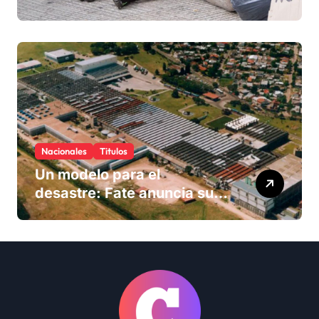
Nacionales
Titulos
Un modelo para el
desastre: Fate anuncia su
cierre definitivo y despide a
más de 900 trabajadores