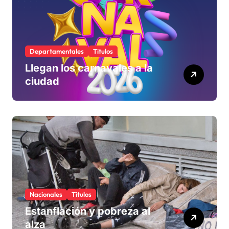
Departamentales
Titulos
Llegan los carnavales a la
ciudad
Nacionales
Titulos
Estanflación y pobreza al
alza