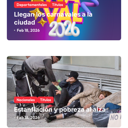
s
Departamentales
Titulos
Llegan los carnavales a la
ciudad
Feb 18, 2026
Nacionales
Titulos
Estanflación y pobreza al alza
Feb 18, 2026