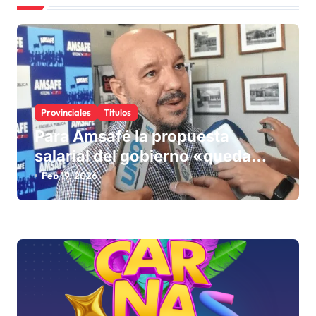
a
c
i
ó
n
Provinciales
Titulos
d
Para Amsafé la propuesta
e
salarial del gobierno «queda
e
corta» y el viernes define si la
Feb 19, 2026
n
acepta o rechaza
t
r
a
d
a