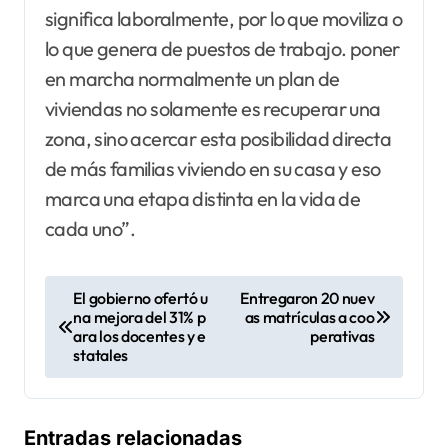
significa laboralmente, por lo que moviliza o
lo que genera de puestos de trabajo. poner
en marcha normalmente un plan de
viviendas no solamente es recuperar una
zona, sino acercar esta posibilidad directa
de más familias viviendo en su casa y eso
marca una etapa distinta en la vida de
cada uno”.
N
El gobierno ofertó u
Entregaron 20 nuev
na mejora del 31% p
as matrículas a coo
a
ara los docentes y e
perativas
v
statales
e
g
Entradas relacionadas