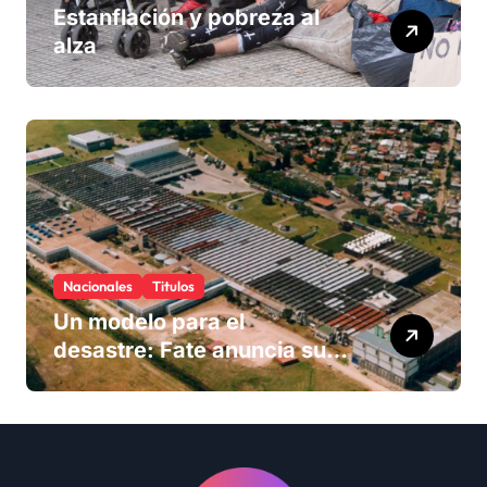
Estanflación y pobreza al
alza
Nacionales
Titulos
Un modelo para el
desastre: Fate anuncia su
cierre definitivo y despide a
más de 900 trabajadores