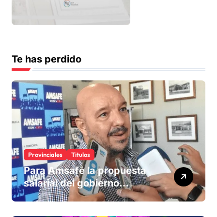
Te has perdido
Provinciales
Titulos
Para Amsafé la propuesta
salarial del gobierno
«queda corta» y el viernes
define si la acepta o