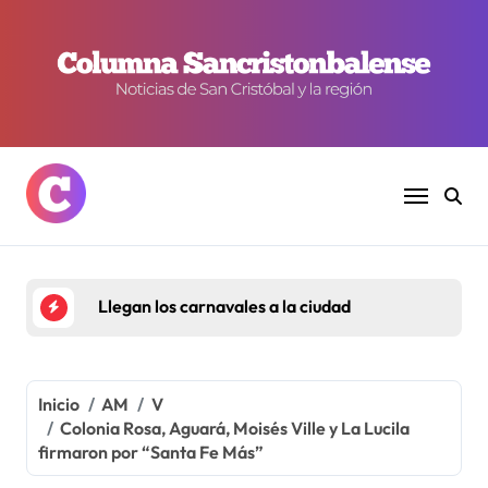
Ir
al
contenido
Llegan los carnavales a la ciudad
Inicio
AM
V
Colonia Rosa, Aguará, Moisés Ville y La Lucila
firmaron por “Santa Fe Más”