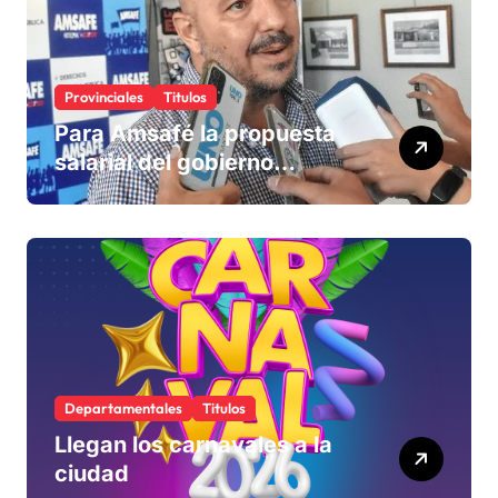
Provinciales
Titulos
Para Amsafé la propuesta
salarial del gobierno
«queda corta» y el viernes
define si la acepta o
rechaza
Departamentales
Titulos
Llegan los carnavales a la
ciudad