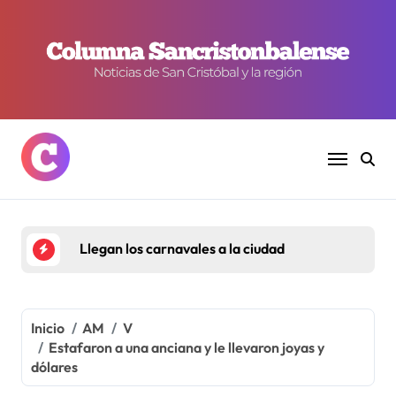
Ir
al
contenido
Llegan los carnavales a la ciudad
Inicio
AM
V
Estafaron a una anciana y le llevaron joyas y
dólares