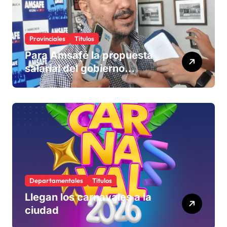
Provinciales
Titulos
Para Amsafé la propuesta
salarial del gobierno
«queda corta» y el viernes
define si la acepta o
rechaza
Departamentales
Titulos
Llegan los carnavales a la
ciudad