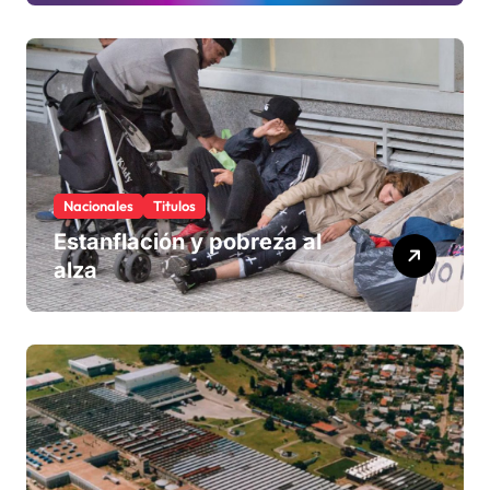
Nacionales
Titulos
Estanflación y pobreza al
alza