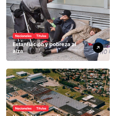
Nacionales
Titulos
Estanflación y pobreza al
alza
Nacionales
Titulos