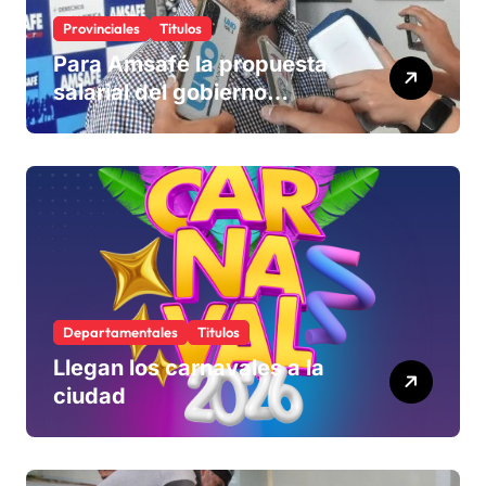
Provinciales
Titulos
Para Amsafé la propuesta
salarial del gobierno
«queda corta» y el viernes
define si la acepta o
rechaza
Departamentales
Titulos
Llegan los carnavales a la
ciudad