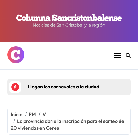
Ir
al
contenido
Llegan los carnavales a la ciudad
Inicio
PM
V
La provincia abrió la inscripción para el sorteo de
20 viviendas en Ceres