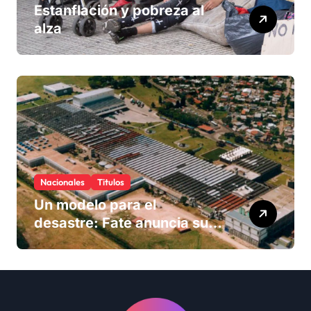
Estanflación y pobreza al
alza
Nacionales
Titulos
Un modelo para el
desastre: Fate anuncia su
cierre definitivo y despide a
más de 900 trabajadores