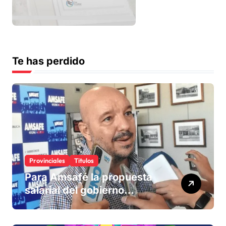
Te has perdido
Provinciales
Titulos
Para Amsafé la propuesta
salarial del gobierno
«queda corta» y el viernes
define si la acepta o