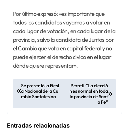
Por último expresó: «es importante que
todos los candidatos vayamos a votar en
cada lugar de votación, en cada lugar de la
provincia, salvo la candidata de Juntos por
el Cambio que vota en capital federal y no
puede ejercer el derecho cívico en el lugar
dónde quiere representar».
N
Se presentó la Fiest
Perotti: “La elecció
a Nacional de la Cu
n es normal en toda
a
mbia Santafesina
la provincia de Sant
v
a Fe”
e
g
Entradas relacionadas