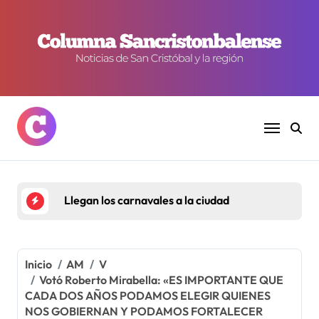
Ir
al
contenido
Llegan los carnavales a la ciudad
Inicio
AM
V
Votó Roberto Mirabella: «ES IMPORTANTE QUE
CADA DOS AÑOS PODAMOS ELEGIR QUIENES
NOS GOBIERNAN Y PODAMOS FORTALECER