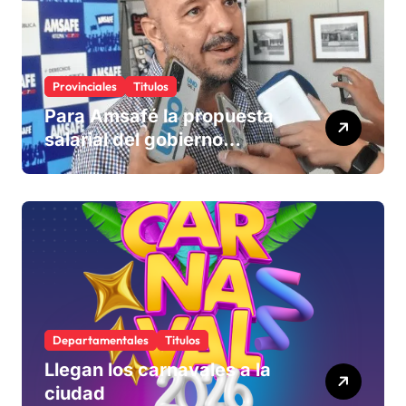
Provinciales
Titulos
Para Amsafé la propuesta
salarial del gobierno
«queda corta» y el viernes
define si la acepta o
rechaza
Departamentales
Titulos
Llegan los carnavales a la
ciudad