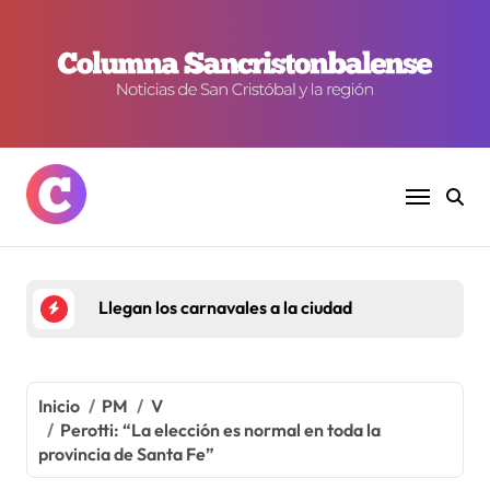
Ir
al
contenido
Llegan los carnavales a la ciudad
Inicio
PM
V
Perotti: “La elección es normal en toda la
provincia de Santa Fe”