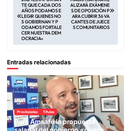
a
TE QUE CADA DOS
ALIZARÁ EXÁMENE
v
AÑOS PODAMOS E
S DE OPOSICIÓN P
LEGIR QUIENES NO
ARA CUBRIR 36 VA
e
S GOBIERNAN Y P
CANTES DE JUECE
ODAMOS FORTALE
S COMUNITARIOS
g
CER NUESTRA DEM
OCRACIA»
a
c
i
Entradas relacionadas
ó
n
d
e
e
Provinciales
Titulos
n
Para Amsafé la propuesta
t
salarial del gobierno «queda