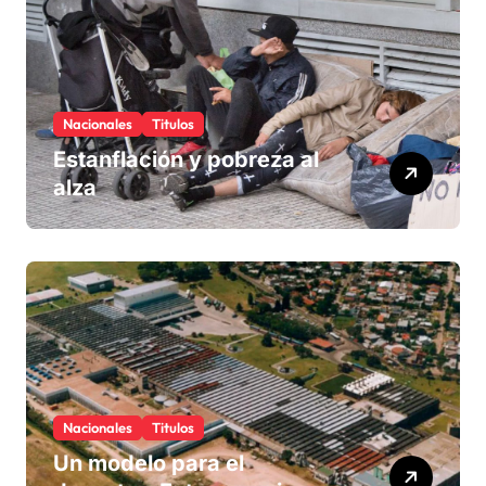
Nacionales
Titulos
Estanflación y pobreza al
alza
Nacionales
Titulos
Un modelo para el