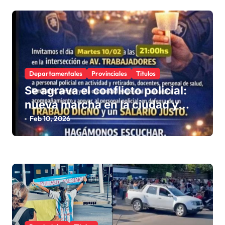
r
a
d
a
s
Departamentales
Provinciales
Titulos
Se agrava el conflicto policial:
nueva marcha en la ciudad y
silencio de los representantes
Feb 10, 2026
provinciales