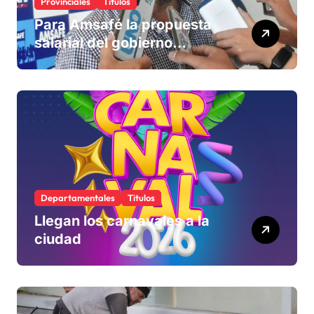
Provinciales
Titulos
Para Amsafé la propuesta
salarial del gobierno
«queda corta» y el viernes
define si la acepta o
rechaza
Departamentales
Titulos
Llegan los carnavales a la
ciudad