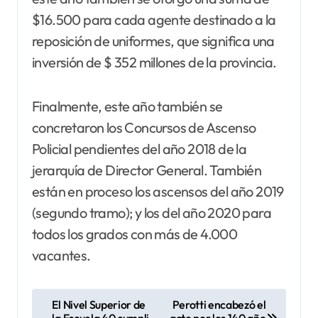
$16.500 para cada agente destinado a la
reposición de uniformes, que significa una
inversión de $ 352 millones de la provincia.
Finalmente, este año también se
concretaron los Concursos de Ascenso
Policial pendientes del año 2018 de la
jerarquía de Director General. También
están en proceso los ascensos del año 2019
(segundo tramo); y los del año 2020 para
todos los grados con más de 4.000
vacantes.
N
El Nivel Superior de
Perotti encabezó el
la Escuela 40 cumpli
acto por los 140 año