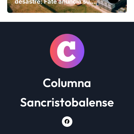
desastre: Fate anuncia su
cierre definitivo y despide a
más de 900 trabajadores
Columna
Sancristobalense