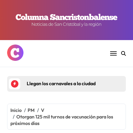
Ir
al
contenido
Llegan los carnavales a la ciudad
Inicio
PM
V
Otorgan 125 mil turnos de vacunación para los
próximos días