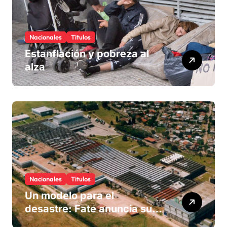
Nacionales
Titulos
Estanflación y pobreza al
alza
Nacionales
Titulos
Un modelo para el
desastre: Fate anuncia su
cierre definitivo y despide a