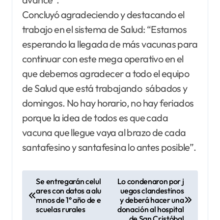
Concluyó agradeciendo y destacando el
trabajo en el sistema de Salud: “Estamos
esperando la llegada de más vacunas para
continuar con este mega operativo en el
que debemos agradecer a todo el equipo
de Salud que está trabajando sábados y
domingos. No hay horario, no hay feriados
porque la idea de todos es que cada
vacuna que llegue vaya al brazo de cada
santafesino y santafesina lo antes posible”.
N
Se entregarán celul
Lo condenaron por j
ares con datos a alu
uegos clandestinos
a
mnos de 1° año de e
y deberá hacer una
v
scuelas rurales
donación al hospital
de San Cristóbal