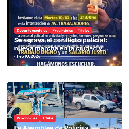
d
a
s
Departamentales
Provinciales
Titulos
Se agrava el conflicto policial:
nueva marcha en la ciudad y
silencio de los representantes
Feb 10, 2026
provinciales
Provinciales
Titulos
La Asamblea de Policias