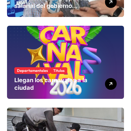
salarial del gobierno
«queda corta» y el viernes
define si la acepta o
rechaza
Departamentales
Titulos
Llegan los carnavales a la
ciudad