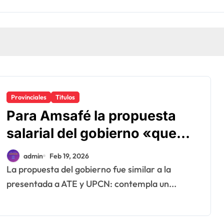
Provinciales
Titulos
Para Amsafé la propuesta
salarial del gobierno «queda
corta» y el viernes define si
admin
Feb 19, 2026
la acepta o rechaza
La propuesta del gobierno fue similar a la
presentada a ATE y UPCN: contempla un...