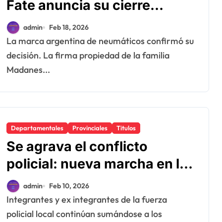
Fate anuncia su cierre
definitivo y despide a más
admin
Feb 18, 2026
de 900 trabajadores
La marca argentina de neumáticos confirmó su
decisión. La firma propiedad de la familia
Madanes...
Departamentales
Provinciales
Titulos
Se agrava el conflicto
policial: nueva marcha en la
ciudad y silencio de los
admin
Feb 10, 2026
representantes provinciales
Integrantes y ex integrantes de la fuerza
policial local continúan sumándose a los