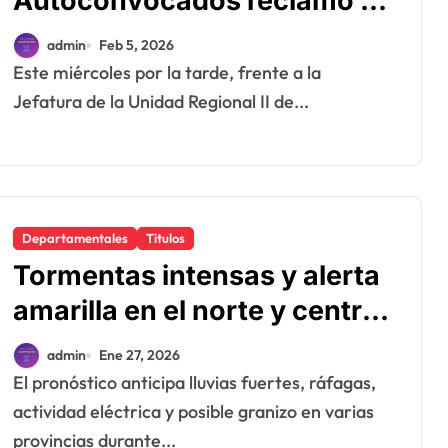
Autoconvocados reclamó al
gobernador por salarios,
admin
Feb 5, 2026
salud mental y condiciones
Este miércoles por la tarde, frente a la
laborales.
Jefatura de la Unidad Regional II de...
Departamentales
Titulos
Tormentas intensas y alerta
amarilla en el norte y centro
del país
admin
Ene 27, 2026
El pronóstico anticipa lluvias fuertes, ráfagas,
actividad eléctrica y posible granizo en varias
provincias durante...