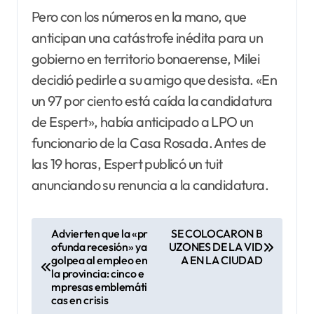
Pero con los números en la mano, que
anticipan una catástrofe inédita para un
gobierno en territorio bonaerense, Milei
decidió pedirle a su amigo que desista. «En
un 97 por ciento está caída la candidatura
de Espert», había anticipado a LPO un
funcionario de la Casa Rosada. Antes de
las 19 horas, Espert publicó un tuit
anunciando su renuncia a la candidatura.
N
Advierten que la «pr
SE COLOCARON B
ofunda recesión» ya
UZONES DE LA VID
a
golpea al empleo en
A EN LA CIUDAD
v
la provincia: cinco e
mpresas emblemáti
e
cas en crisis