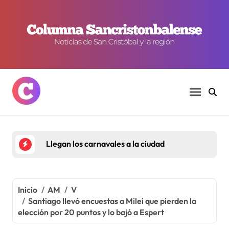
Ir
al
contenido
Llegan los carnavales a la ciudad
Inicio
AM
V
Santiago llevó encuestas a Milei que pierden la
elección por 20 puntos y lo bajó a Espert