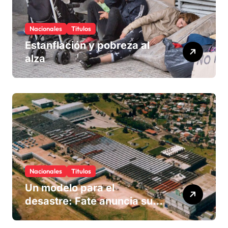
Nacionales
Titulos
Estanflación y pobreza al
alza
Nacionales
Titulos
Un modelo para el
desastre: Fate anuncia su
cierre definitivo y despide a
más de 900 trabajadores