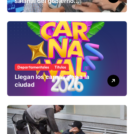
salarial del gobierno
«queda corta» y el viernes
define si la acepta o
rechaza
Departamentales
Titulos
Llegan los carnavales a la
ciudad