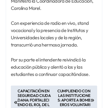
Manifestó la Coordinadora de Educación,
Carolina Morel.
Con experiencia de radio en vivo, stand
vocacional y la presencia de Institutos y
Universidades locales y de la región,
transcurrió una hermosa jornada.
Por su parte el intendente reivindicó la
educación pública y alentó a los y las
estudiantes a continuar capacitándose.
N
CAPACITACIÓN EN
CUMPLIENDO CON
SEGURIDAD CIUDA
LAS INSTITUCIONE
a
DANA: FORTALECI
S: APORTE A BOMB
v
ENDO EL ROL DE L
EROS VOLUNTARI