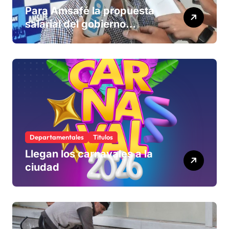
Para Amsafé la propuesta
salarial del gobierno
«queda corta» y el viernes
define si la acepta o
rechaza
Departamentales
Titulos
Llegan los carnavales a la
ciudad