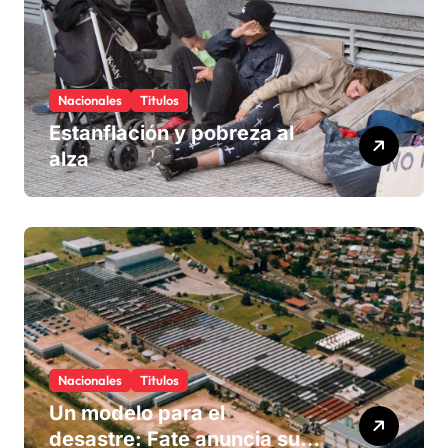
Nacionales
Titulos
Estanflación y pobreza al
alza
Nacionales
Titulos
Un modelo para el
desastre: Fate anuncia su