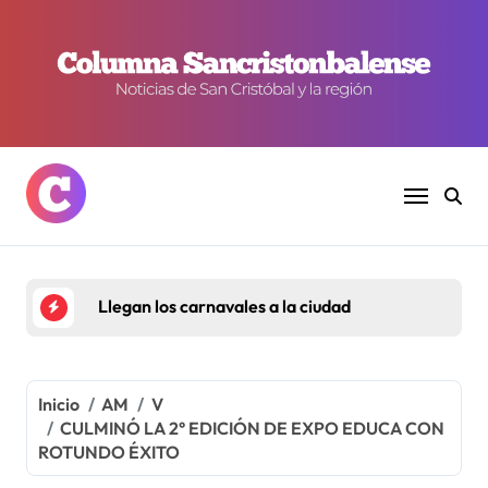
Ir
al
contenido
Llegan los carnavales a la ciudad
Inicio
AM
V
CULMINÓ LA 2° EDICIÓN DE EXPO EDUCA CON
ROTUNDO ÉXITO