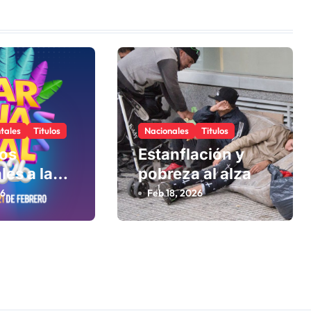
tales
Titulos
Nacionales
Titulos
los
Estanflación y
les a la
pobreza al alza
26
Feb 18, 2026