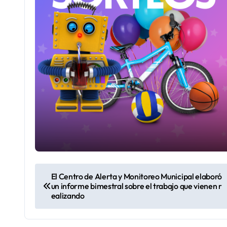
N
El Centro de Alerta y Monitoreo Municipal elaboró
un informe bimestral sobre el trabajo que vienen r
a
ealizando
v