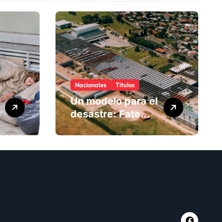
Nacionales
Titulos
Un modelo para el
desastre: Fate
anuncia su cierre
definitivo y
despide a más de
900 trabajadores