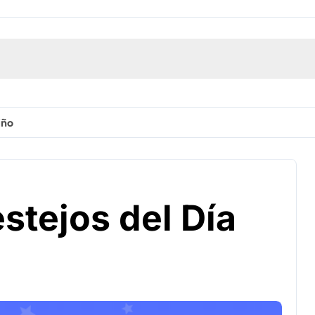
iño
estejos del Día