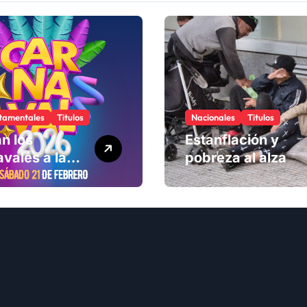
tamentales
Titulos
Nacionales
Titulos
n los
Estanflación y
vales a la
pobreza al alza
ad