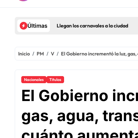
Llegan los carnavales a la ciudad
Últimas
Inicio
PM
V
El Gobierno incrementó la luz, gas,
Nacionales
Titulos
El Gobierno inc
gas, agua, tran
cuánto aumenta