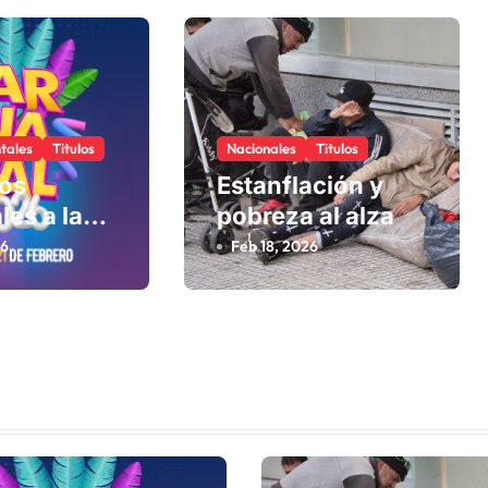
tales
Titulos
Nacionales
Titulos
los
Estanflación y
les a la
pobreza al alza
26
Feb 18, 2026