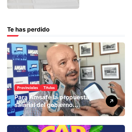
Te has perdido
Provinciales
Titulos
Para Amsafé la propuesta
salarial del gobierno
«queda corta» y el viernes
define si la acepta o
rechaza