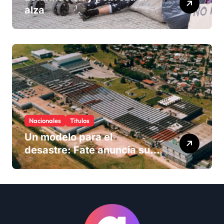
alza
Nacionales
Titulos
Un modelo para el
desastre: Fate anuncia su
cierre definitivo y despide a
más de 900 trabajadores