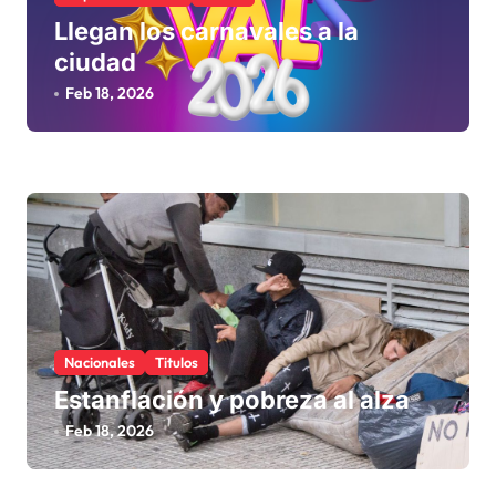
Llegan los carnavales a la
ciudad
Feb 18, 2026
Nacionales
Titulos
Estanflación y pobreza al alza
Feb 18, 2026