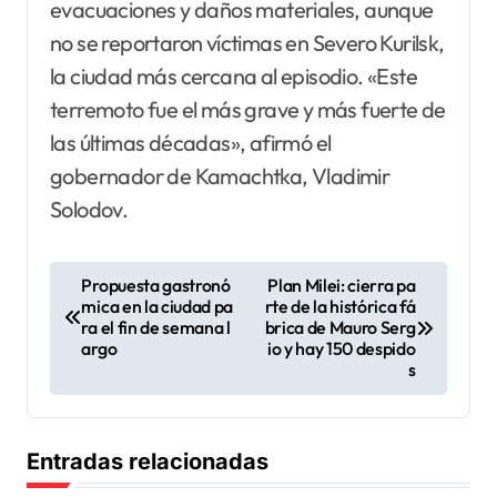
evacuaciones y daños materiales, aunque
no se reportaron víctimas en Severo Kurilsk,
la ciudad más cercana al episodio. «Este
terremoto fue el más grave y más fuerte de
las últimas décadas», afirmó el
gobernador de Kamachtka, Vladimir
Solodov.
N
Propuesta gastronó
Plan Milei: cierra pa
mica en la ciudad pa
rte de la histórica fá
a
ra el fin de semana l
brica de Mauro Serg
v
argo
io y hay 150 despido
s
e
g
a
Entradas relacionadas