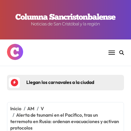
Ir
al
contenido
Llegan los carnavales a la ciudad
Inicio
AM
V
Alerta de tsunami en el Pacífico, tras un
terremoto en Rusia: ordenan evacuaciones y activan
protocolos