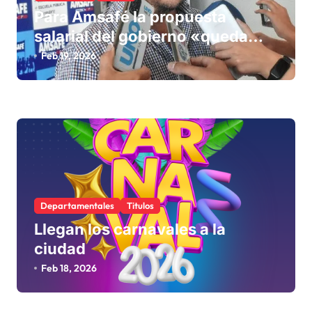
e
Para Amsafé la propuesta
e
salarial del gobierno «queda
corta» y el viernes define si la
n
Feb 19, 2026
acepta o rechaza
t
r
a
d
a
s
Departamentales
Titulos
Llegan los carnavales a la
ciudad
Feb 18, 2026