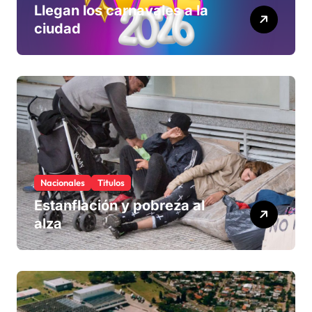
Llegan los carnavales a la
ciudad
Nacionales
Titulos
Estanflación y pobreza al
alza