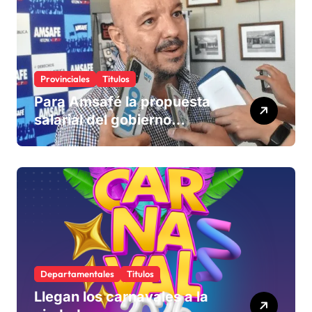
Provinciales
Titulos
Para Amsafé la propuesta
salarial del gobierno
«queda corta» y el viernes
define si la acepta o
rechaza
Departamentales
Titulos
Llegan los carnavales a la