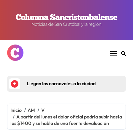
Ir
al
contenido
Llegan los carnavales a la ciudad
Inicio
AM
V
A partir del lunes el dolar oficial podría subir hasta
los $1400 y se habla de una fuerte devaluación