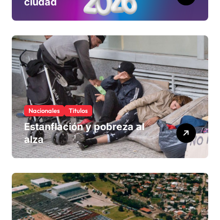
ciudad
Nacionales
Titulos
Estanflación y pobreza al
alza