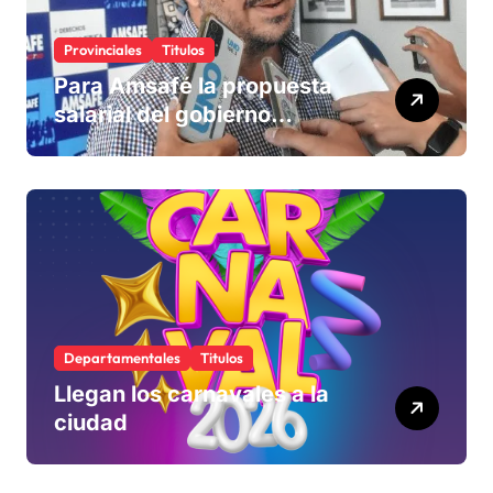
Provinciales
Titulos
Para Amsafé la propuesta
salarial del gobierno
«queda corta» y el viernes
define si la acepta o
rechaza
Departamentales
Titulos
Llegan los carnavales a la
ciudad