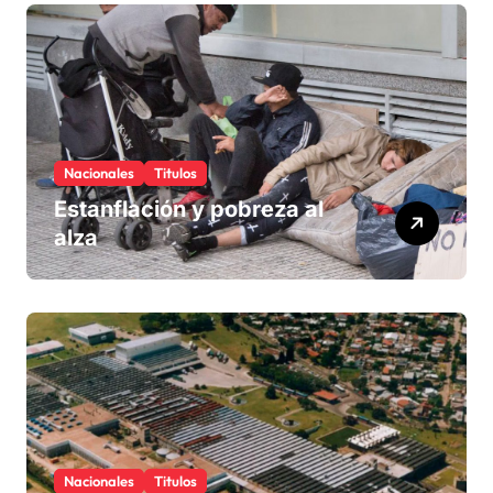
Nacionales
Titulos
Estanflación y pobreza al
alza
Nacionales
Titulos