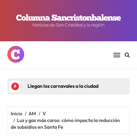
Ir
al
contenido
Llegan los carnavales a la ciudad
Inicio
AM
V
Luz y gas más caros: cómo impacta la reducción
de subsidios en Santa Fe