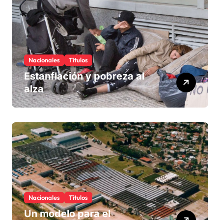
Nacionales
Titulos
Estanflación y pobreza al
alza
Nacionales
Titulos
Un modelo para el