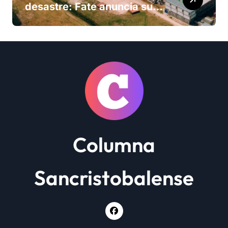
desastre: Fate anuncia su
cierre definitivo y despide a
más de 900 trabajadores
Columna
Sancristobalense