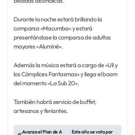
bebidas alcohólicas.
Durante la noche estará brillando la
comparsa «Macumba» y estará
presentándose la comparsa de adultos
mayores «Aluminé».
Además la música estará a cargo de «Uli y
los Cómplices Fantasmas» y llega el boom
del momento «La Sub 20».
También habrá servicio de buffet,
artesanos y feriantes.
N
Avanza el Plan de A
Este año se vota par