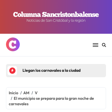
Ir
al
contenido
Llegan los carnavales a la ciudad
Inicio
AM
V
El municipio se prepara para la gran noche de
carnavales