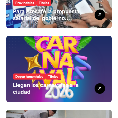
Provinciales
Titulos
Para Amsafé la propuesta
salarial del gobierno
«queda corta» y el viernes
define si la acepta o
rechaza
Departamentales
Titulos
Llegan los carnavales a la
ciudad