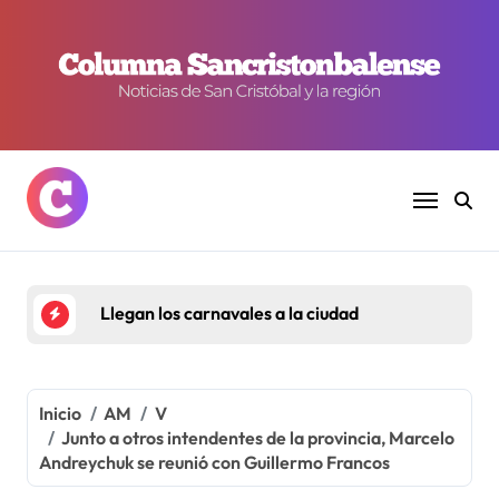
Ir
al
contenido
Llegan los carnavales a la ciudad
Inicio
AM
V
Junto a otros intendentes de la provincia, Marcelo
Andreychuk se reunió con Guillermo Francos