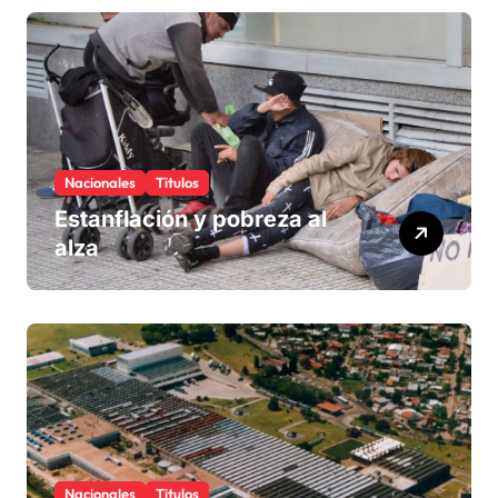
Nacionales
Titulos
Estanflación y pobreza al
alza
Nacionales
Titulos