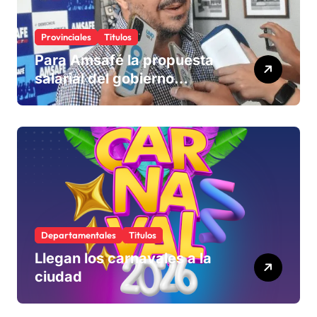
Provinciales
Titulos
Para Amsafé la propuesta
salarial del gobierno
«queda corta» y el viernes
define si la acepta o
rechaza
Departamentales
Titulos
Llegan los carnavales a la
ciudad