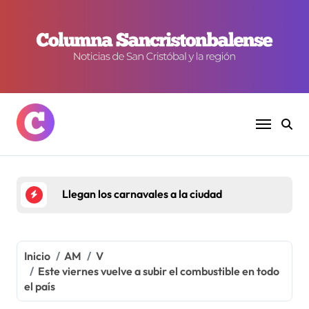
Ir
al
contenido
Llegan los carnavales a la ciudad
Inicio
AM
V
Este viernes vuelve a subir el combustible en todo
el país