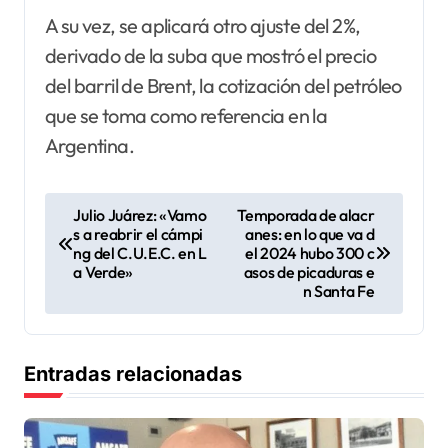
A su vez, se aplicará otro ajuste del 2%,
derivado de la suba que mostró el precio
del barril de Brent, la cotización del petróleo
que se toma como referencia en la
Argentina.
N
Julio Juárez: «Vamo
Temporada de alacr
s a reabrir el cámpi
anes: en lo que va d
a
ng del C.U.E.C. en L
el 2024 hubo 300 c
v
a Verde»
asos de picaduras e
n Santa Fe
e
g
a
Entradas relacionadas
c
i