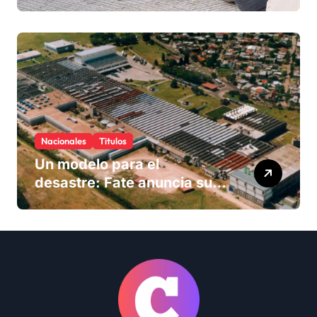
Nacionales
Titulos
Un modelo para el
desastre: Fate anuncia su
cierre definitivo y despide a
más de 900 trabajadores