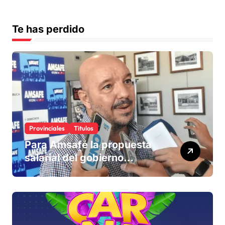
Te has perdido
Provinciales
Titulos
Para Amsafé la propuesta
salarial del gobierno
«queda corta» y el viernes
define si la acepta o
rechaza