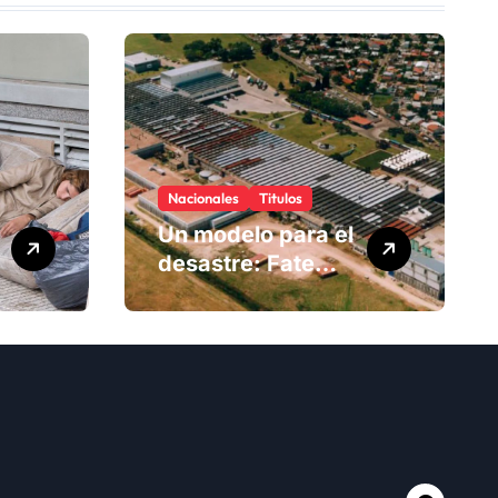
Nacionales
Titulos
Un modelo para el
desastre: Fate
anuncia su cierre
definitivo y
despide a más de
900 trabajadores