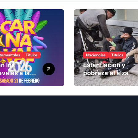
tamentales
Titulos
Nacionales
Titulos
n los
Estanflación y
vales a la
pobreza al alza
ad