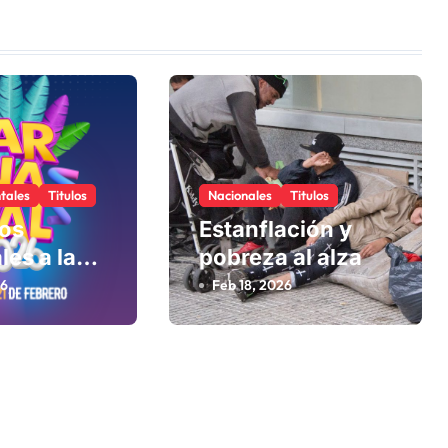
tales
Titulos
Nacionales
Titulos
los
Estanflación y
les a la
pobreza al alza
26
Feb 18, 2026