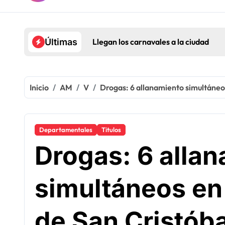
Llegan los carnavales a la ciudad
Últimas
Inicio
AM
V
Drogas: 6 allanamiento simultáneo
Departamentales
Titulos
Drogas: 6 alla
simultáneos en
de San Cristóba