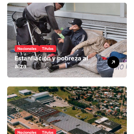
Nacionales
Titulos
Estanflación y pobreza al
alza
Nacionales
Titulos