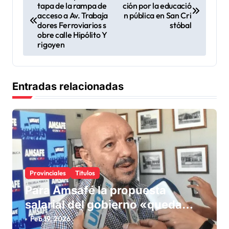
tapa de la rampa de
ción por la educació
a
acceso a Av. Trabaja
n pública en San Cri
v
dores Ferroviarios s
stóbal
obre calle Hipólito Y
e
rigoyen
g
a
Entradas relacionadas
c
i
ó
n
d
Provinciales
Titulos
e
Para Amsafé la propuesta
e
salarial del gobierno «queda
n
corta» y el viernes define si la
Feb 19, 2026
t