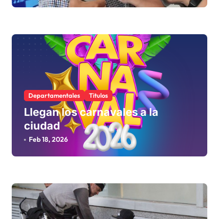
acepta o rechaza
r
a
d
a
s
Departamentales
Titulos
Llegan los carnavales a la
ciudad
Feb 18, 2026