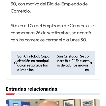
30, con motivo del Día del Empleado de
Comercio.
Si bien el Día del Empleado de Comercio se
conmemora 26 de septiembre, se acordó
con los comercios cerrar el día lunes 30.
N
San Cristóbal: Capa
San Cristóbal: Se co
citación en manipul
ncretó el 1º Encuent
a
ación segura de los
ro de adultos mayor
v
alimentos
es
e
g
Entradas relacionadas
a
c