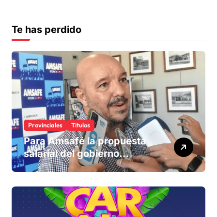
Te has perdido
Provinciales
Titulos
Para Amsafé la propuesta
salarial del gobierno
«queda corta» y el viernes
define si la acepta o
rechaza