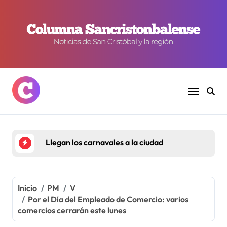
Ir
al
contenido
Llegan los carnavales a la ciudad
Inicio
PM
V
Por el Día del Empleado de Comercio: varios
comercios cerrarán este lunes