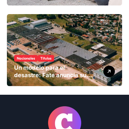
Nacionales
Titulos
Un modelo para el
desastre: Fate anuncia su
cierre definitivo y despide a
más de 900 trabajadores