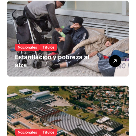
Nacionales
Titulos
Estanflación y pobreza al
alza
Nacionales
Titulos