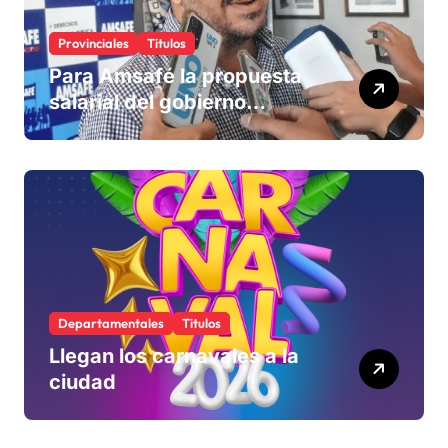
Provinciales
Titulos
Para Amsafé la propuesta
salarial del gobierno
«queda corta» y el viernes
define si la acepta o
rechaza
Departamentales
Titulos
Llegan los carnavales a la
ciudad