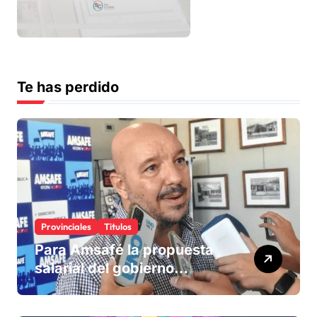
Te has perdido
Provinciales
Titulos
Para Amsafé la propuesta
salarial del gobierno
«queda corta» y el viernes
define si la acepta o