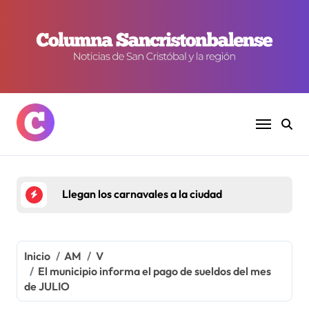
Ir
al
contenido
Llegan los carnavales a la ciudad
Inicio
AM
V
El municipio informa el pago de sueldos del mes
de JULIO