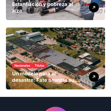
Estanflación y pobreza al
alza
Nacionales
Titulos
Un modelo para el
desastre: Fate anuncia su
cierre definitivo y despide a
más de 900 trabajadores