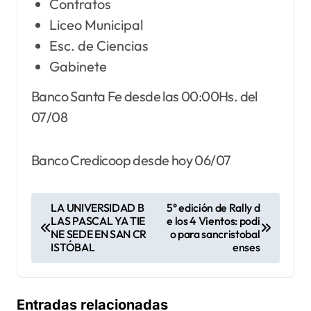
Contratos
Liceo Municipal
Esc. de Ciencias
Gabinete
Banco Santa Fe desde las 00:00Hs. del
07/08
Banco Credicoop desde hoy 06/07
N
LA UNIVERSIDAD B
5° edición de Rally d
LAS PASCAL YA TIE
e los 4 Vientos: podi
a
NE SEDE EN SAN CR
o para sancristobal
v
ISTÓBAL
enses
e
g
Entradas relacionadas