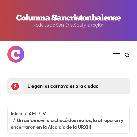
Ir
al
contenido
Llegan los carnavales a la ciudad
Inicio
AM
V
Un automovilista chocó dos motos, lo atraparon y
encerraron en la Alcaidía de la URXIII