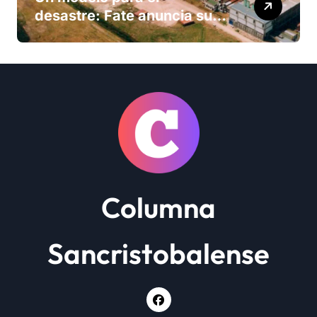
desastre: Fate anuncia su
cierre definitivo y despide a
más de 900 trabajadores
Columna
Sancristobalense