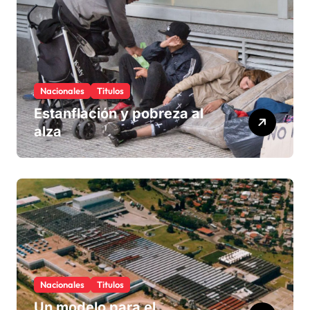
Nacionales
Titulos
Estanflación y pobreza al
alza
Nacionales
Titulos
Un modelo para el