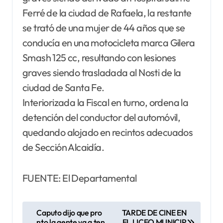
Ferré de la ciudad de Rafaela, la restante
se trató de una mujer de 44 años que se
conducía en una motocicleta marca Gilera
Smash 125 cc, resultando con lesiones
graves siendo trasladada al Nosti de la
ciudad de Santa Fe.
Interiorizada la Fiscal en turno, ordena la
detención del conductor del automóvil,
quedando alojado en recintos adecuados
de Sección Alcaidía.
FUENTE: El Departamental
N
Caputo dijo que pro
TARDE DE CINE EN
nto la gente va a ten
EL LICEO MUNICIP