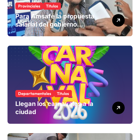
Provinciales
Titulos
Para Amsafé la propuesta
salarial del gobierno
«queda corta» y el viernes
define si la acepta o
rechaza
Departamentales
Titulos
Llegan los carnavales a la
ciudad