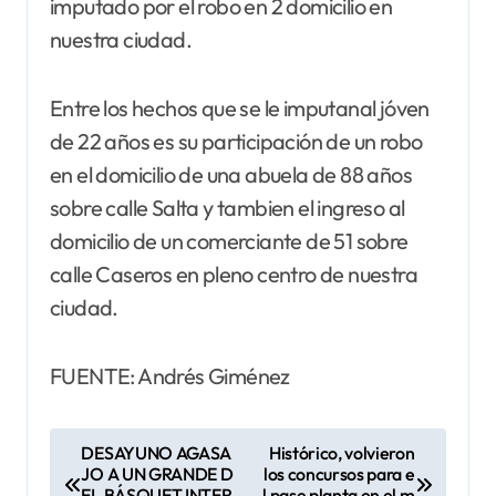
imputado por el robo en 2 domicilio en
nuestra ciudad.
Entre los hechos que se le imputanal jóven
de 22 años es su participación de un robo
en el domicilio de una abuela de 88 años
sobre calle Salta y tambien el ingreso al
domicilio de un comerciante de 51 sobre
calle Caseros en pleno centro de nuestra
ciudad.
FUENTE: Andrés Giménez
N
DESAYUNO AGASA
Histórico, volvieron
JO A UN GRANDE D
los concursos para e
a
EL BÁSQUET INTER
l pase planta en el m