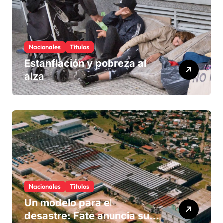
Nacionales
Titulos
Estanflación y pobreza al
alza
Nacionales
Titulos
Un modelo para el
desastre: Fate anuncia su