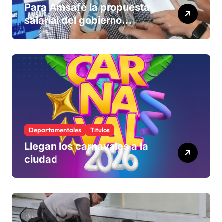
Para Amsafé la propuesta
salarial del gobierno
«queda corta» y el viernes
define si la acepta o
rechaza
Departamentales
Titulos
Llegan los carnavales a la
ciudad