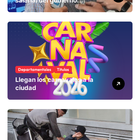
salarial del gobierno
«queda corta» y el viernes
define si la acepta o
rechaza
Departamentales
Titulos
Llegan los carnavales a la
ciudad