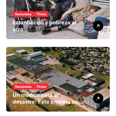
Nacionales
Titulos
Estanflación y pobreza al
alza
Nacionales
Titulos
Un modelo para el
desastre: Fate anuncia su
cierre definitivo y despide a
más de 900 trabajadores