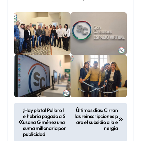
N
¡Hay plata! Pullaro l
Últimos días: Cirran
e habría pagado a S
las reinscripciones p
a
usana Giménez una
ara el subsidio a la e
v
suma millonaria por
nergía
publicidad
e