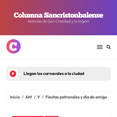
Ir
al
contenido
Llegan los carnavales a la ciudad
Inicio
AM
V
Fiestas patronales y día de amigo