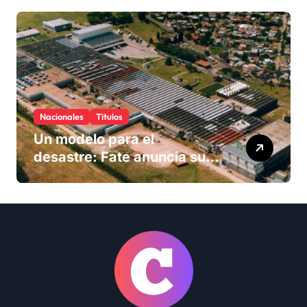
Nacionales
Titulos
Un modelo para el
desastre: Fate anuncia su
cierre definitivo y despide a
más de 900 trabajadores