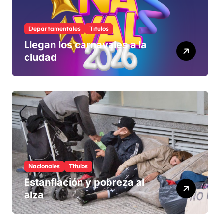
Departamentales
Titulos
Llegan los carnavales a la
ciudad
Nacionales
Titulos
Estanflación y pobreza al
alza