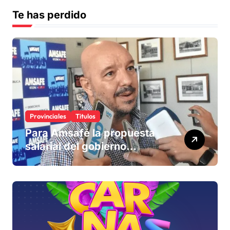
Te has perdido
Provinciales
Titulos
Para Amsafé la propuesta
salarial del gobierno
«queda corta» y el viernes
define si la acepta o
rechaza