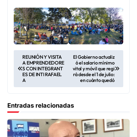
N
REUNIÓN Y VISITA
El Gobierno actualiz
A EMPRENDEDORE
ó el salario mínimo
a
S CON INTEGRANT
vital y móvil que regi
v
ES DE INTI RAFAEL
rá desde el 1 de julio:
A
en cuánto quedó
e
g
a
Entradas relacionadas
c
i
ó