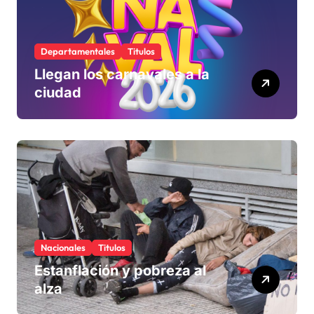
Departamentales
Titulos
Llegan los carnavales a la
ciudad
Nacionales
Titulos
Estanflación y pobreza al
alza