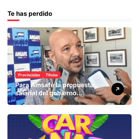
Te has perdido
Provinciales
Titulos
Para Amsafé la propuesta
salarial del gobierno
«queda corta» y el viernes
define si la acepta o
rechaza