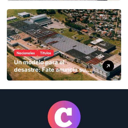
Nacionales
Titulos
Un modelo para el
desastre: Fate anuncia su
cierre definitivo y despide a
más de 900 trabajadores