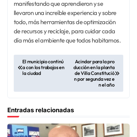
manifestando que aprendieron y se
llevaron una increíble experiencia y sobre
todo, más herramientas de optimización
de recursos y reciclaje, para cuidar cada
día más el ambiente que todos habitamos.
N
El municipio continú
Acindar para la pro
a con los trabajos en
ducción en la planta
a
la ciudad
de Villa Constitució
v
n por segunda vez e
n el año
e
g
a
Entradas relacionadas
c
i