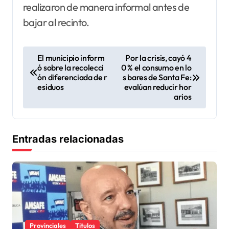
realizaron de manera informal antes de
bajar al recinto.
N
El municipio inform
Por la crisis, cayó 4
ó sobre la recolecci
0 % el consumo en lo
a
ón diferenciada de r
s bares de Santa Fe:
v
esiduos
evalúan reducir hor
arios
e
g
a
Entradas relacionadas
c
i
ó
n
d
Provinciales
Titulos