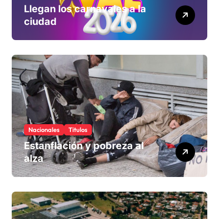
Llegan los carnavales a la
ciudad
Nacionales
Titulos
Estanflación y pobreza al
alza