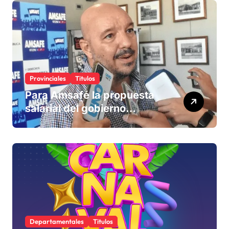
Provinciales
Titulos
Para Amsafé la propuesta
salarial del gobierno
«queda corta» y el viernes
define si la acepta o
rechaza
Departamentales
Titulos