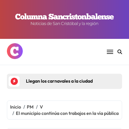
Ir
al
contenido
Llegan los carnavales a la ciudad
Inicio
PM
V
El municipio continúa con trabajos en la vía pública