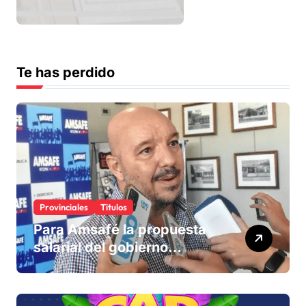
Te has perdido
Provinciales
Titulos
Para Amsafé la propuesta
salarial del gobierno
«queda corta» y el viernes
define si la acepta o
rechaza