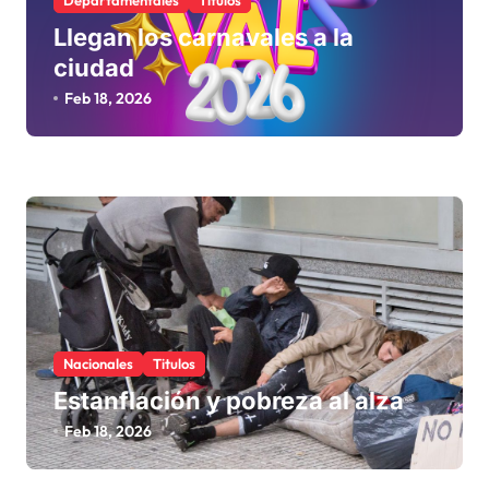
Llegan los carnavales a la
ciudad
Feb 18, 2026
Nacionales
Titulos
Estanflación y pobreza al alza
Feb 18, 2026