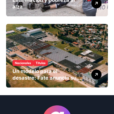
Estanflación y pobreza al
alza
Nacionales
Titulos
Un modelo para el
desastre: Fate anuncia su
cierre definitivo y despide a
más de 900 trabajadores