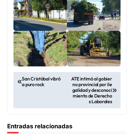
N
San Cristóbal vibró
ATE intimó al gobier
a puro rock
no provincial por ile
a
galidad y desconoci
v
miento de Derecho
s Laborales
e
g
a
Entradas relacionadas