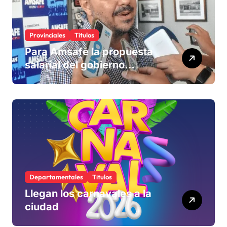
Provinciales
Titulos
Para Amsafé la propuesta
salarial del gobierno
«queda corta» y el viernes
define si la acepta o
rechaza
Departamentales
Titulos
Llegan los carnavales a la
ciudad