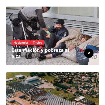
Nacionales
Titulos
Estanflación y pobreza al
alza