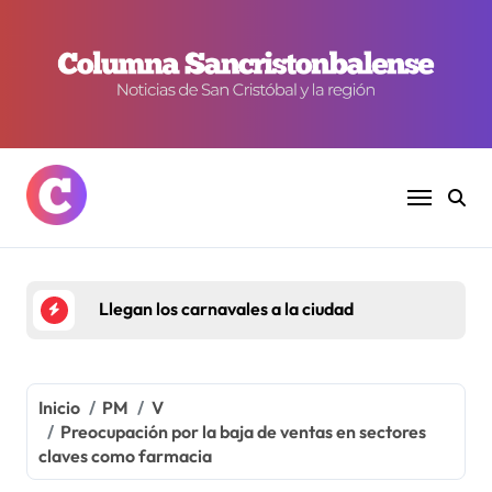
Ir
al
contenido
Llegan los carnavales a la ciudad
Inicio
PM
V
Preocupación por la baja de ventas en sectores
claves como farmacia