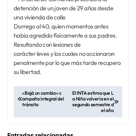
detención de un joven de 29 años desde
una vivienda de calle
Dorrego al 40, quien momentos antes
había agredido físicamente a sus padres.
Resultando con lesiones de
carácter leves y los cuales no accionaron
penalmente por lo que más tarde recupero
su libertad.
N
«Bajá un cambio» c
El INTA estima que L
ampaña integral del
a Niña volvería en el
a
tránsito
segundo semestre d
v
el año
e
g
Entradas relacionadas