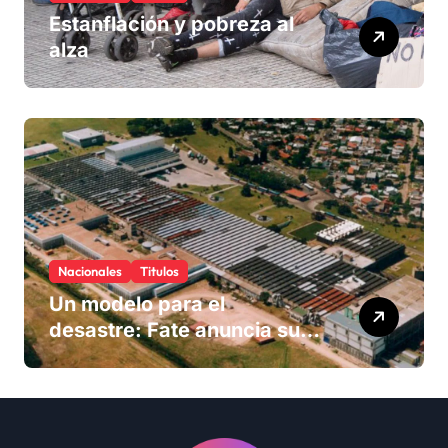
Estanflación y pobreza al
alza
Nacionales
Titulos
Un modelo para el
desastre: Fate anuncia su
cierre definitivo y despide a
más de 900 trabajadores