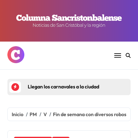
Ir
al
contenido
Llegan los carnavales a la ciudad
Inicio
PM
V
Fin de semana con diversos robos