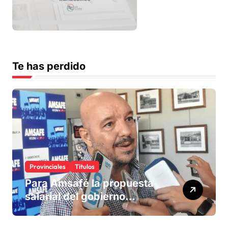
Te has perdido
Provinciales
Titulos
Para Amsafé la propuesta
salarial del gobierno
«queda corta» y el viernes
define si la acepta o