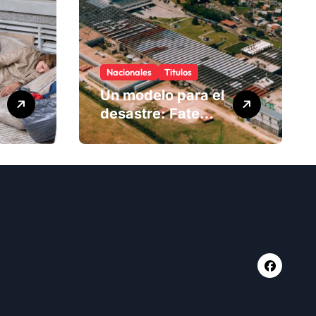
Nacionales
Titulos
Un modelo para el
desastre: Fate
anuncia su cierre
definitivo y
despide a más de
900 trabajadores