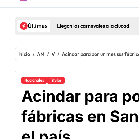
Llegan los carnavales a la ciudad
Últimas
Inicio
AM
V
Acindar para por un mes sus fábrica
Nacionales
Titulos
Acindar para p
fábricas en San
el país