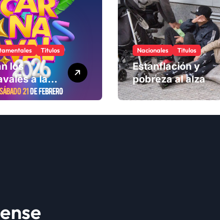
tamentales
Titulos
Nacionales
Titulos
n los
Estanflación y
vales a la
pobreza al alza
ad
lense