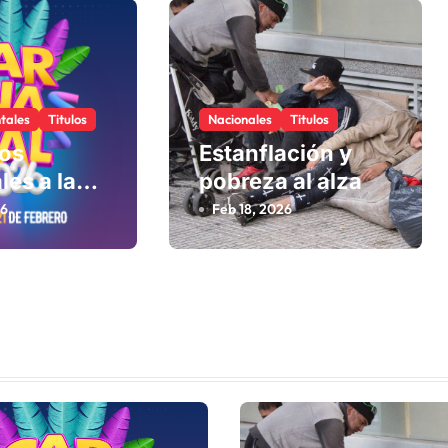
tales
Titulos
Nacionales
Titulos
los
Estanflación y
les a la
pobreza al alza
26
Feb 18, 2026