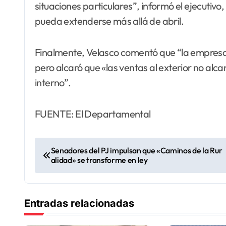
situaciones particulares”, informó el ejecutivo,
pueda extenderse más allá de abril.
Finalmente, Velasco comentó que “la empresa
pero alcaró que «las ventas al exterior no a
interno”.
FUENTE: El Departamental
N
Senadores del PJ impulsan que «Caminos de la Rur
alidad» se transforme en ley
a
v
Entradas relacionadas
e