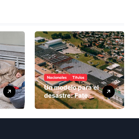
Nacionales
Titulos
Un modelo para el
desastre: Fate
anuncia su cierre
definitivo y
despide a más de
900 trabajadores