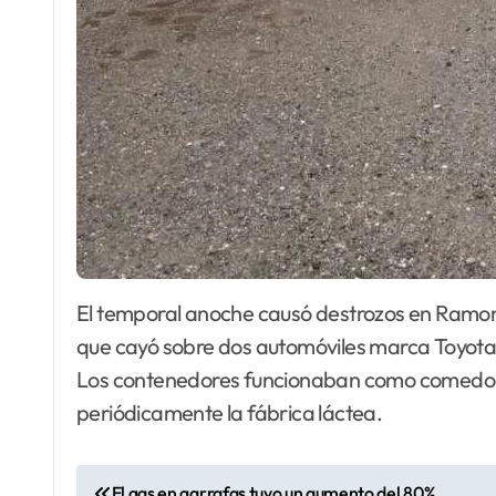
El temporal anoche causó destrozos en Ramona (StaFe), entre ellos, dió vuelta este contenedor
que cayó sobre dos automóviles marca Toyota
Los contenedores funcionaban como comedore
periódicamente la fábrica láctea.
N
El gas en garrafas tuvo un aumento del 80%