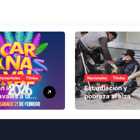
iales
tamentales
Titulos
Nacionales
Titulos
n los
Estanflación y
vales a la
pobreza al alza
ad