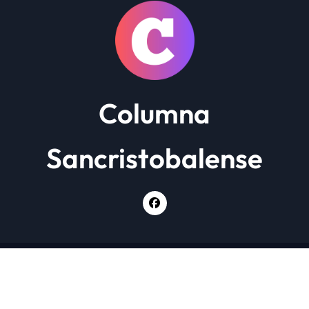
Columna
Sancristobalense
Copyright © Todos los derechos reservados
|
Newsxo
por
Themeansar
.