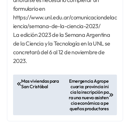
formulario en
https://www.unl.edu.ar/comunicaciondelac
iencia/semana-de-la-ciencia-2023/
La edición 2023 de la Semana Argentina
de la Ciencia y la Tecnología en la UNL se
concretará del 6 al 12 de noviembre de
2023.
N
Mas viviendas para
Emergencia Agrope
San Cristóbal
cuaria: provincia ini
a
cia la inscripción pa
v
ra una nueva asisten
cia económica a pe
e
queños productores
g
a