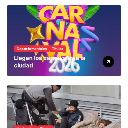
define si la acepta o
rechaza
Departamentales
Titulos
Llegan los carnavales a la
ciudad