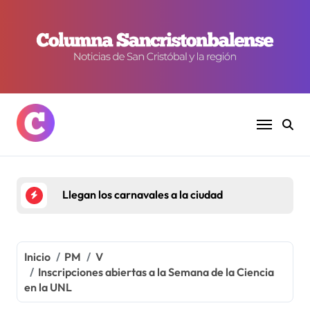
Ir
al
contenido
Llegan los carnavales a la ciudad
Inicio
PM
V
Inscripciones abiertas a la Semana de la Ciencia
en la UNL