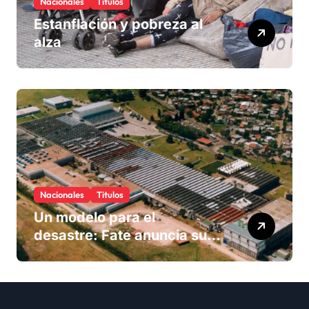
Nacionales
Titulos
Estanflación y pobreza al
alza
Nacionales
Titulos
Un modelo para el
desastre: Fate anuncia su
cierre definitivo y despide a
más de 900 trabajadores