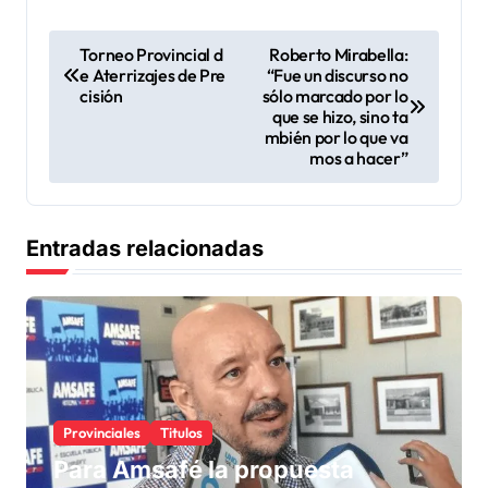
N
Torneo Provincial d
Roberto Mirabella:
e Aterrizajes de Pre
“Fue un discurso no
a
cisión
sólo marcado por lo
v
que se hizo, sino ta
mbién por lo que va
e
mos a hacer”
g
a
Entradas relacionadas
c
i
ó
n
d
Provinciales
Titulos
e
Para Amsafé la propuesta
e