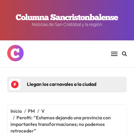
Ir
al
contenido
Estanflación y pobreza al alza
Inicio
PM
V
Perotti: “Estamos dejando una provincia con
importantes transformaciones; no podemos
retroceder”