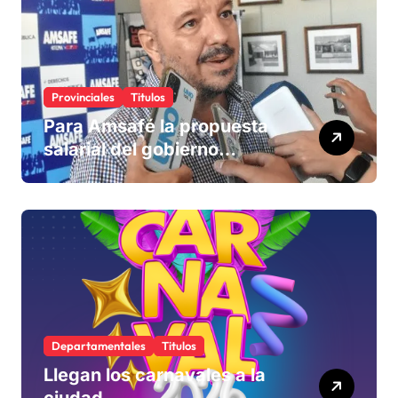
Provinciales
Titulos
Para Amsafé la propuesta
salarial del gobierno
«queda corta» y el viernes
define si la acepta o
rechaza
Departamentales
Titulos
Llegan los carnavales a la
ciudad