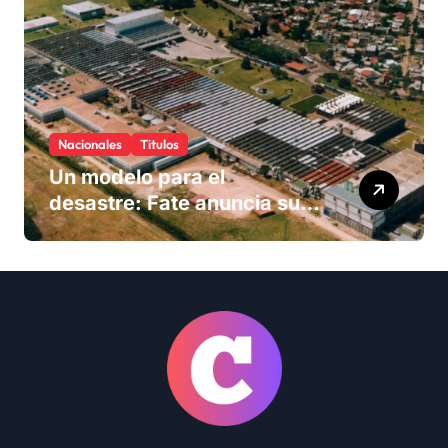
Nacionales
Titulos
Un modelo para el
desastre: Fate anuncia su
cierre definitivo y despide a
más de 900 trabajadores