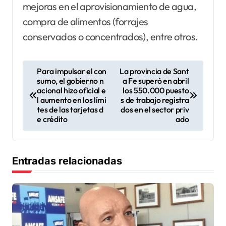
mejoras en el aprovisionamiento de agua,
compra de alimentos (forrajes
conservados o concentrados), entre otros.
N
Para impulsar el con
La provincia de Sant
sumo, el gobierno n
a Fe superó en abril
a
acional hizo oficial e
los 550.000 puesto
v
l aumento en los lími
s de trabajo registra
tes de las tarjetas d
dos en el sector priv
e
e crédito
ado
g
a
Entradas relacionadas
c
i
ó
n