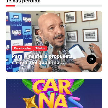
Te has perdido
Provinciales
Titulos
Para Amsafé la propuesta
salarial del gobierno
«queda corta» y el viernes
define si la acepta o
rechaza