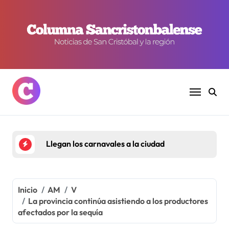
Ir
al
contenido
Llegan los carnavales a la ciudad
Inicio
AM
V
La provincia continúa asistiendo a los productores
afectados por la sequía