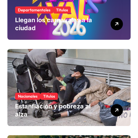
Departamentales
Titulos
Llegan los carnavales a la
ciudad
Nacionales
Titulos
Estanflación y pobreza al
alza