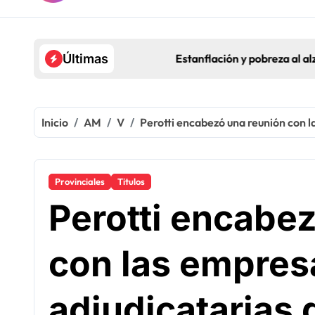
Estanflación y pobreza al alza
Últimas
Inicio
AM
V
Perotti encabezó una reunión con 
Provinciales
Titulos
Perotti encabe
con las empres
adjudicatarias