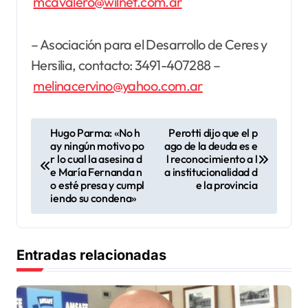
mcavalero@wilnet.com.ar
– Asociación para el Desarrollo de Ceres y
Hersilia, contacto: 3491-407288 –
melinacervino@yahoo.com.ar
N
Hugo Parma: «No h
Perotti dijo que el p
ay ningún motivo po
ago de la deuda es e
a
r lo cual la asesina d
l reconocimiento a l
v
e María Fernanda n
a institucionalidad d
o esté presa y cumpl
e la provincia
e
iendo su condena»
g
a
Entradas relacionadas
c
i