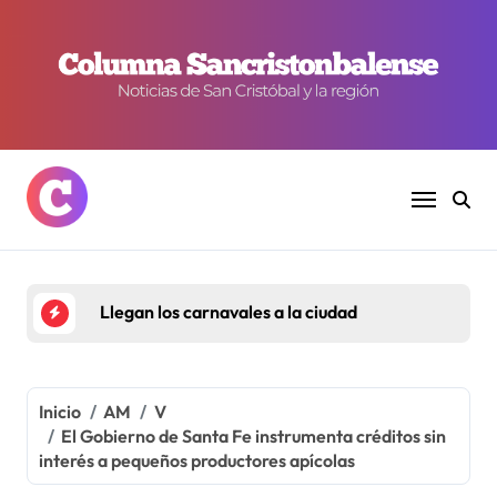
Ir
al
contenido
Llegan los carnavales a la ciudad
Inicio
AM
V
El Gobierno de Santa Fe instrumenta créditos sin
interés a pequeños productores apícolas