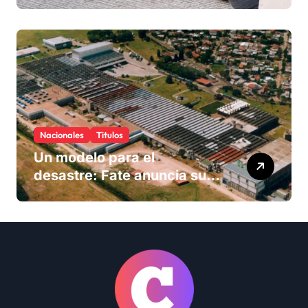
Nacionales
Titulos
Un modelo para el
desastre: Fate anuncia su
cierre definitivo y despide a
más de 900 trabajadores