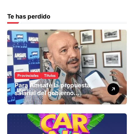
Te has perdido
Provinciales
Titulos
Para Amsafé la propuesta
salarial del gobierno
«queda corta» y el viernes
define si la acepta o
rechaza