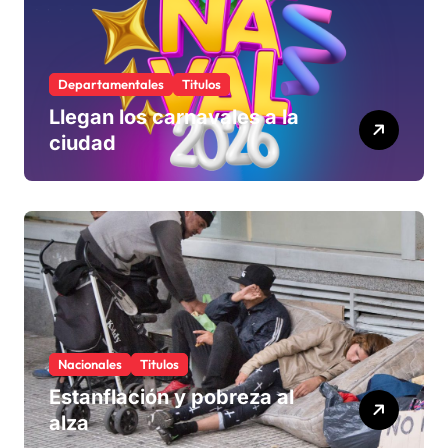
Departamentales
Titulos
Llegan los carnavales a la
ciudad
Nacionales
Titulos
Estanflación y pobreza al
alza